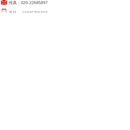
传真：020-22685897
手机 ：18825705358
地址：广东省花都区狮岭镇雄狮西路二号之一
河北分公司
Hebei branch
电话：0312-5596173
手机 ：13398627989
地址：河北省保定市白沟镇阳光国际大厦18
号门店